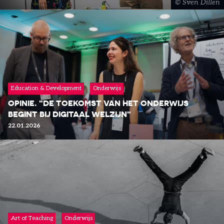
Sven Dillen
Education & Development
Onderwijs
LEES MEER
OPINIE. "DE TOEKOMST VAN HET ONDERWIJS
BEGINT BIJ DIGITAAL WELZIJN"
22.01.2026
Art of Teaching
Onderwijs