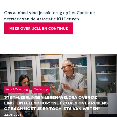
Ons aanbod vind je ook terug op het Continue-
netwerk van de Associatie KU Leuven.
MEER OVER UCLL EN CONTINUE
Art of Teaching
Onderwijs
STEM-LEERLINGEN LEREN WELDRA OVER DE
EINSTEINTELESCOOP: “NET ZOALS OVER RUBENS
OF BACH MOET JE ER TOCH IETS VAN WETEN”
22.06.2026