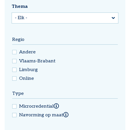
Thema
Regio
Andere
Vlaams-Brabant
Limburg
Online
Type
Microcredential
Meer info over
Microcredential
Navorming op maat
Meer info
over
Navorming