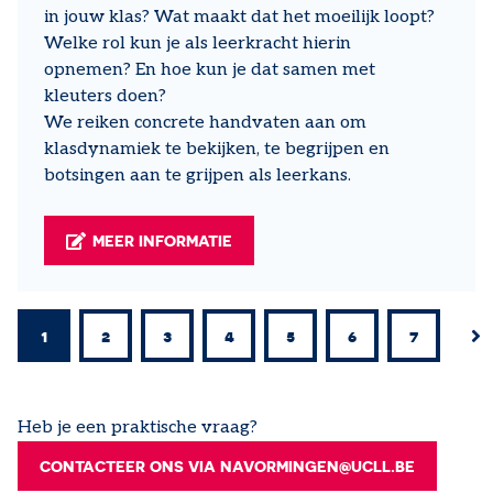
in jouw klas? Wat maakt dat het moeilijk loopt?
Welke rol kun je als leerkracht hierin
opnemen? En hoe kun je dat samen met
kleuters doen?
We reiken concrete handvaten aan om
klasdynamiek te bekijken, te begrijpen en
botsingen aan te grijpen als leerkans.
MEER INFORMATIE
PAGINERING
1
2
3
4
5
6
7
Huidige
Pagina
Pagina
Pagina
Pagina
Pagina
Pagina
Vol
››
pagina
pagi
Heb je een praktische vraag?
CONTACTEER ONS VIA NAVORMINGEN@UCLL.BE