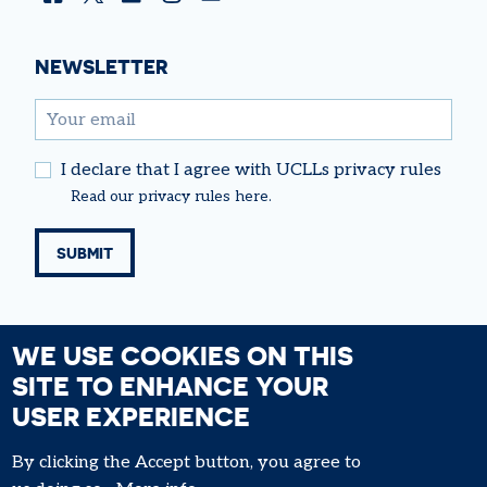
Facebook
Twitter
Linkedin
Instagram
YouTube
NEWSLETTER
email
I declare that I agree with UCLLs privacy rules
Read our
privacy rules
here.
WE USE COOKIES ON THIS
SITE TO ENHANCE YOUR
USER EXPERIENCE
FOOTER
Cookie Policy
By clicking the Accept button, you agree to
MENU
General conditions