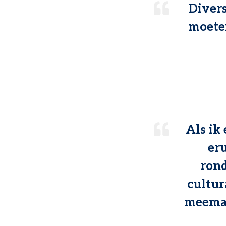
Divers
moeten
Als ik
eru
rond
cultur
meemaa