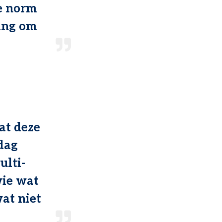
de norm
ting om
at deze
 dag
ulti-
wie wat
at niet