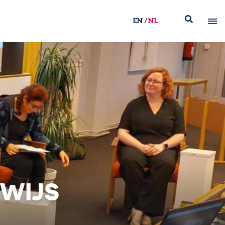
EN
NL
RWIJS