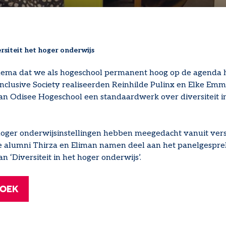
ersiteit het hoger onderwijs
LPAD
 thema dat we als hogeschool permanent hoog op de agenda 
nclusive Society realiseerden Reinhilde Pulinx en Elke E
n Odisee Hogeschool een standaardwerk over diversiteit i
hoger onderwijsinstellingen hebben meegedacht vanuit vers
 alumni Thirza en Eliman namen deel aan het panelgesprek
n ‘Diversiteit in het hoger onderwijs’.
BOEK