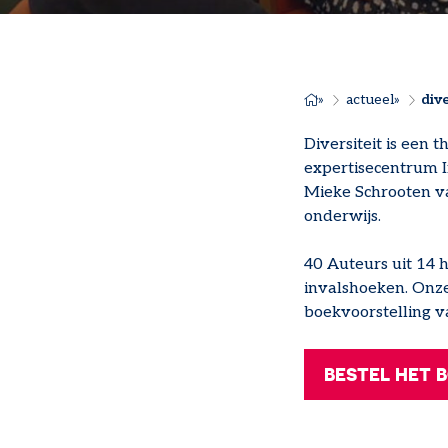
actueel
div
KRUIME
Diversiteit is een
expertisecentrum I
Mieke Schrooten va
onderwijs.
40 Auteurs uit 14 
invalshoeken. Onze
boekvoorstelling va
BESTEL HET 