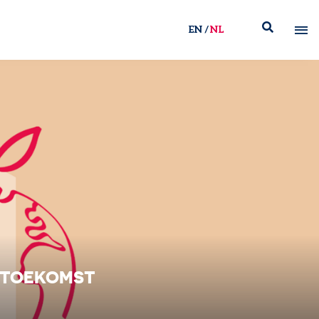
EN
NL
E TOEKOMST