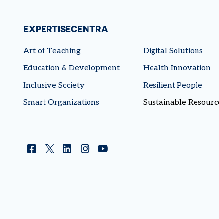
EXPERTISECENTRA
Art of Teaching
Digital Solutions
Education & Development
Health Innovation
LEES MEER
LEES MEER
Inclusive Society
Resilient People
Smart Organizations
Sustainable Resourc
Facebook
Twitter
Linkedin
Instagram
YouTube