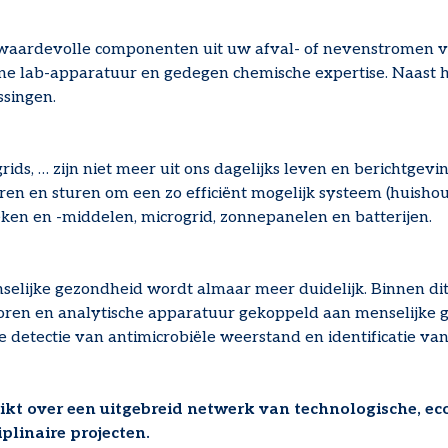
ardevolle componenten uit uw afval- of nevenstromen vanu
ne lab-apparatuur en gedegen chemische expertise. Naast h
ssingen.
ds, … zijn niet meer uit ons dagelijks leven en berichtge
n en sturen om een zo efficiënt mogelijk systeem (huishoude
eken en -middelen, microgrid, zonnepanelen en batterijen.
selijke gezondheid wordt almaar meer duidelijk. Binnen dit
oren en analytische apparatuur gekoppeld aan menselijke g
e detectie van antimicrobiële weerstand en identificatie va
ikt over een uitgebreid netwerk van technologische, 
plinaire projecten.