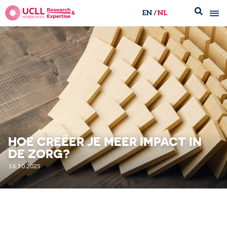
EN
NL
UCLL Research & Expertise
HOE CREËER JE MEER IMPACT IN
DE ZORG?
16.10.2025