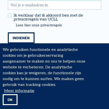
email
Ik verklaar dat ik akkoord ben met de
privacyregels van UCLL
Lees hier onze privacyregels
We gebruiken functionele en analytische
cookies om je gebruikerservaring
aangenamer te maken en ons te helpen onze
website te verbeteren. De analytische
cookies kan je weigeren, de functionele zijn
nodig om te kunnen surfen. We maken geen
FOOTER
Algemene voorwaarden
gebruik van tracking-cookies.
MENU
Cookiebeleid
Meer informatie
Privacy
OK
© UCLL Research & Expertise - 2026