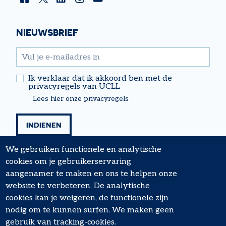
Facebook
Twitter
Linkedin
Instagram
YouTube
NIEUWSBRIEF
email
Ik verklaar dat ik akkoord ben met de
privacyregels van UCLL
Lees hier onze privacyregels
We gebruiken functionele en analytische
cookies om je gebruikerservaring
aangenamer te maken en ons te helpen onze
website te verbeteren. De analytische
cookies kan je weigeren, de functionele zijn
nodig om te kunnen surfen. We maken geen
FOOTER
Algemene voorwaarden
gebruik van tracking-cookies.
MENU