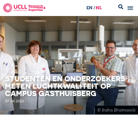
EN
NL
UCLL Research & Expertise
STUDENTEN EN ONDERZOEKERS
METEN LUCHTKWALITEIT OP
CAMPUS GASTHUISBERG
07.04.2022
Indra Bruynseels