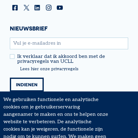
Facebook
Twitter
Linkedin
Instagram
YouTube
NIEUWSBRIEF
email
Ik verklaar dat ik akkoord ben met de
privacyregels van UCLL
Lees hier onze privacyregels
We gebruiken functionele en analytische
cookies om je gebruikerservaring
aangenamer te maken en ons te helpen onze
website te verbeteren. De analytische
cookies kan je weigeren, de functionele zijn
nodig om te kunnen surfen. We maken geen
FOOTER
Algemene voorwaarden