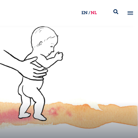
EN
NL