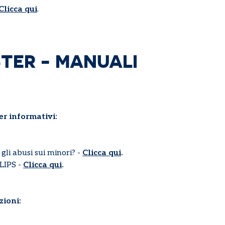
Clicca qui
.
STER - MANUALI
er informativi:
li abusi sui minori? -
Clicca qui
.
LIPS -
Clicca qui
.
ioni: