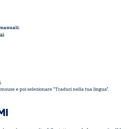
manuali:
ui
.
i
.
l mouse e poi selezionare “Traduci nella tua lingua”.
MI