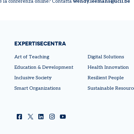
e la conferenza online? Contatta
wendy.leemans@ucll.be
EXPERTISECENTRA
Art of Teaching
Digital Solutions
Education & Development
Health Innovation
Inclusive Society
Resilient People
Smart Organizations
Sustainable Resourc
Facebook
Twitter
Linkedin
Instagram
YouTube