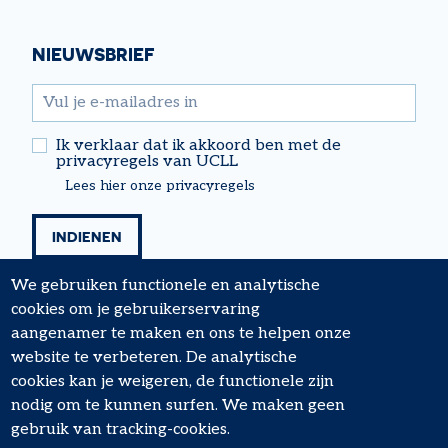
Facebook
Twitter
Linkedin
Instagram
YouTube
NIEUWSBRIEF
email
Ik verklaar dat ik akkoord ben met de
privacyregels van UCLL
Lees hier onze privacyregels
We gebruiken functionele en analytische
cookies om je gebruikerservaring
aangenamer te maken en ons te helpen onze
website te verbeteren. De analytische
cookies kan je weigeren, de functionele zijn
nodig om te kunnen surfen. We maken geen
FOOTER
Algemene voorwaarden
gebruik van tracking-cookies.
MENU
Cookiebeleid