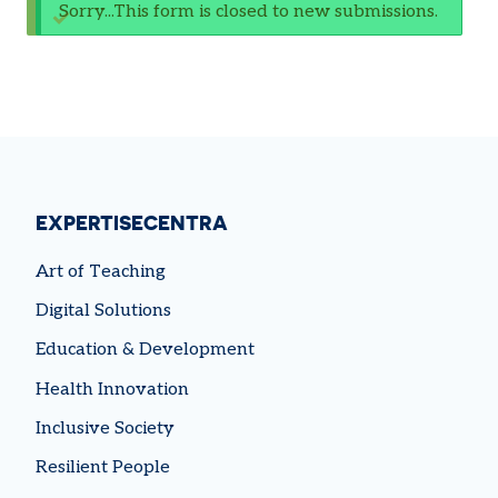
STATUSBERICHT
Sorry...This form is closed to new submissions.
EXPERTISECENTRA
Art of Teaching
Digital Solutions
Education & Development
Health Innovation
Inclusive Society
Resilient People