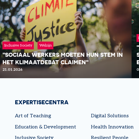
Inclusive Society
Welzijn
LEES MEER
"SOCIAAL WERKERS MOETEN HUN STEM IN
HET KLIMAATDEBAT CLAIMEN"
21.01.2026
0
EXPERTISECENTRA
Art of Teaching
Digital Solutions
Education & Development
Health Innovation
LEES MEER
Inclusive Society
Resilient People