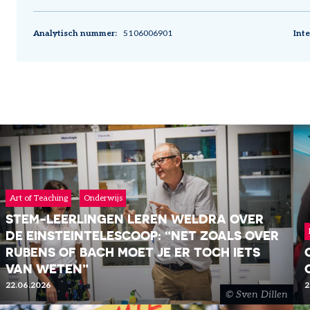
Analytisch nummer
5106006901
Inte
Art of Teaching
Onderwijs
STEM-LEERLINGEN LEREN WELDRA OVER
DE EINSTEINTELESCOOP: “NET ZOALS OVER
RUBENS OF BACH MOET JE ER TOCH IETS
VAN WETEN”
22.06.2026
2
Sven Dillen