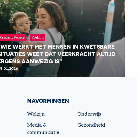
Resilient People
Welzijn
"WIE WERKT MET MENSEN IN KWETSBARE
LEES MEER
SITUATIES WEET DAT VEERKRACHT ALTIJD
ERGENS AANWEZIG IS"
8.01.2026
NAVORMINGEN
Welzijn
Onderwijs
Media &
Gezondheid
LEES MEER
communicatie