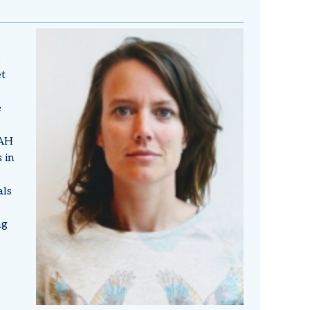
,
t
e
IAH
 in
als
ng