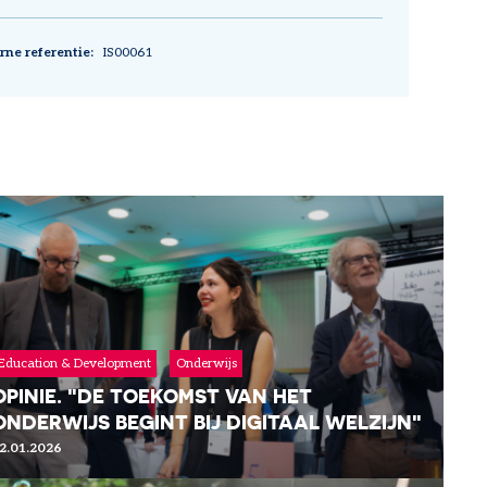
rne referentie
IS00061
Education & Development
Onderwijs
OPINIE. "DE TOEKOMST VAN HET
ONDERWIJS BEGINT BIJ DIGITAAL WELZIJN"
2.01.2026