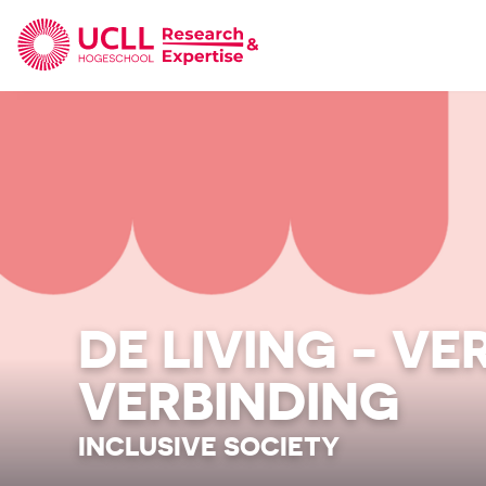
UCLL Research & Expertise
DE LIVING - V
VERBINDING
INCLUSIVE SOCIETY