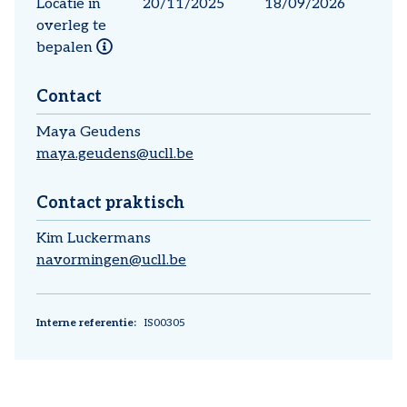
Locatie in
20/11/2025
18/09/2026
overleg te
bepalen
Locatie
in
overleg
Contact
te
Maya
Geudens
bepalen
maya.geudens@ucll.be
Contact praktisch
Kim
Luckermans
navormingen@ucll.be
Interne referentie
IS00305