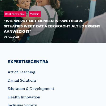
Resilient People
Welzijn
"WIE WERKT MET MENSEN IN KWETSBARE
LEES MEER
SITUATIES WEET DAT VEERKRACHT ALTIJD ERGENS
AANWEZIG IS"
08.01.2026
EXPERTISECENTRA
Art of Teaching
Digital Solutions
LEES MEER
Education & Development
Health Innovation
Inclusive Society