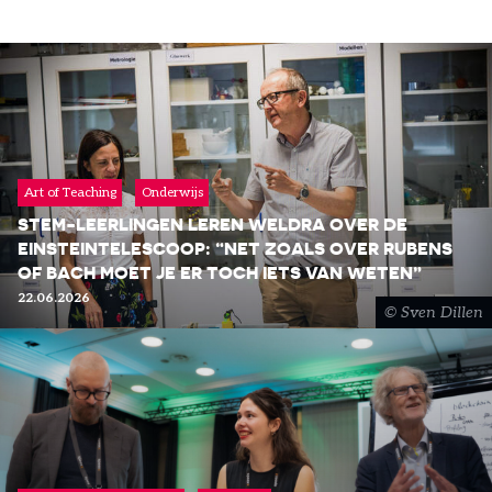
Art of Teaching
Onderwijs
STEM-LEERLINGEN LEREN WELDRA OVER DE
EINSTEINTELESCOOP: “NET ZOALS OVER RUBENS
OF BACH MOET JE ER TOCH IETS VAN WETEN”
22.06.2026
Sven Dillen