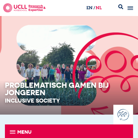
EN
NL
UCLL Research & Expertise
PROBLEMATISCH GAMEN BIJ
JONGEREN
INCLUSIVE SOCIETY
MENU