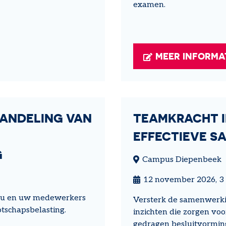
examen.
MEER INFORMA
HANDELING VAN
TEAMKRACHT I
EFFECTIEVE 
G
Campus Diepenbeek
12 november 2026, 3 
or u en uw medewerkers
Versterk de samenwerkin
tschapsbelasting.
inzichten die zorgen vo
gedragen besluitvormin