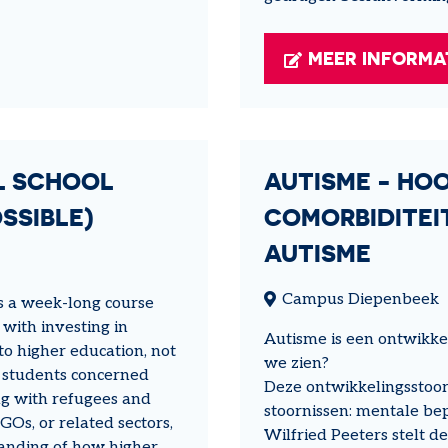
MEER INFORMA
L SCHOOL
AUTISME - HO
SSIBLE)
COMORBIDITEI
AUTISME
Campus Diepenbeek
 a week-long course
 with investing in
Autisme is een ontwikkel
o higher education, not
we zien?
l students concerned
Deze ontwikkelingsstoor
ing with refugees and
stoornissen: mentale be
Os, or related sectors,
Wilfried Peeters stelt d
tanding of how higher