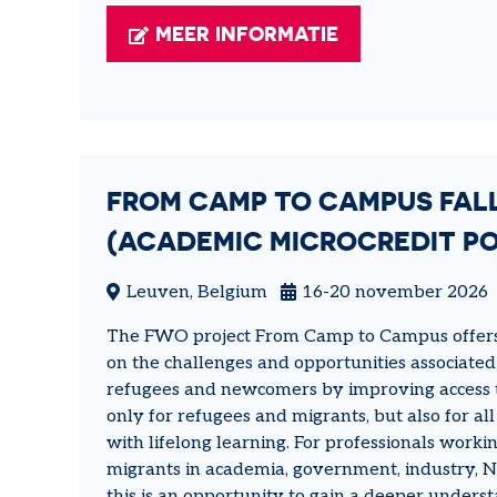
MEER INFORMATIE
FROM CAMP TO CAMPUS FAL
(ACADEMIC MICROCREDIT PO
Leuven, Belgium
16-20 november 2026
The FWO project From Camp to Campus offers
on the challenges and opportunities associated
refugees and newcomers by improving access t
only for refugees and migrants, but also for al
with lifelong learning. For professionals work
migrants in academia, government, industry, NG
this is an opportunity to gain a deeper unders