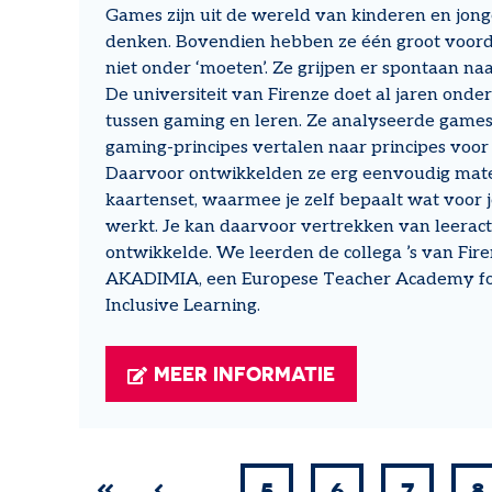
Games zijn uit de wereld van kinderen en jon
denken. Bovendien hebben ze één groot voorde
niet onder ‘moeten’. Ze grijpen er spontaan na
De universiteit van Firenze doet al jaren onde
tussen gaming en leren. Ze analyseerde game
gaming-principes vertalen naar principes voor 
Daarvoor ontwikkelden ze erg eenvoudig mater
kaartenset, waarmee je zelf bepaalt wat voor j
werkt. Je kan daarvoor vertrekken van leeractiv
ontwikkelde. We leerden de collega ’s van Fir
AKADIMIA, een Europese Teacher Academy fo
Inclusive Learning.
MEER INFORMATIE
PAGINERING
…
5
6
7
8