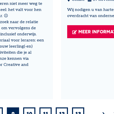
geren niet meer weg te
el: het valt voor hen
Wij nodigen u van harte
ar.
☹
overdracht van ondern
rzoek naar de relatie
s om vervolgens de
MEER INFORMA
inclusief onderwijs.
iaal voor leraren: een
ouw leerling(-en)
iteiten die je al
enze kennen via
r Creative and
9
10
11
12
13
…