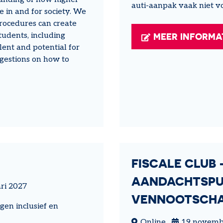
auti-aanpak vaak niet v
e in and for society. We
procedures can create
udents, including
MEER INFORMA
lent and potential for
ggestions on how to
FISCALE CLUB 
AANDACHTSPU
ri 2027
VENNOOTSCH
gen inclusief en
Online
19 novemb