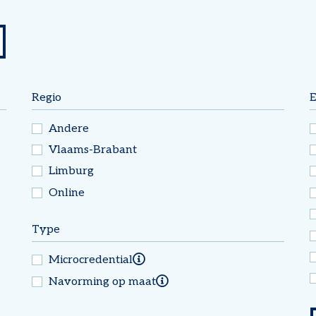
Regio
E
Andere
Vlaams-Brabant
Limburg
Online
Type
Microcredential
Meer info over
Microcredential
Navorming op maat
Meer info
over
Navorming