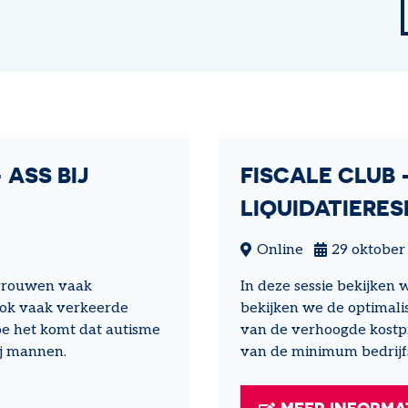
op maat
 ASS BIJ
FISCALE CLUB 
LIQUIDATIERES
Online
29 oktober
 vrouwen vaak
In deze sessie bekijken 
 ook vaak verkeerde
bekijken we de optimalis
oe het komt dat autisme
van de verhoogde kostpr
ij mannen.
van de minimum bedrijfs
MEER INFORMA