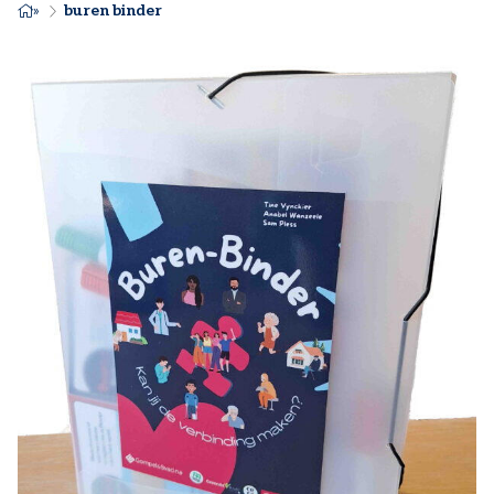
KRUIMELPAD
buren binder