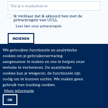
email
Ik verklaar dat ik akkoord ben met de
privacyregels van UCLL
Lees hier onze privacyregels
We gebruiken functionele en analytische
cookies om je gebruikerservaring
aangenamer te maken en ons te helpen onze
website te verbeteren. De analytische
cookies kan je weigeren, de functionele zijn
nodig om te kunnen surfen. We maken geen
FOOTER
Algemene voorwaarden
gebruik van tracking-cookies.
MENU
Cookiebeleid
Meer informatie
Privacy
OK
© UCLL Research & Expertise - 2026