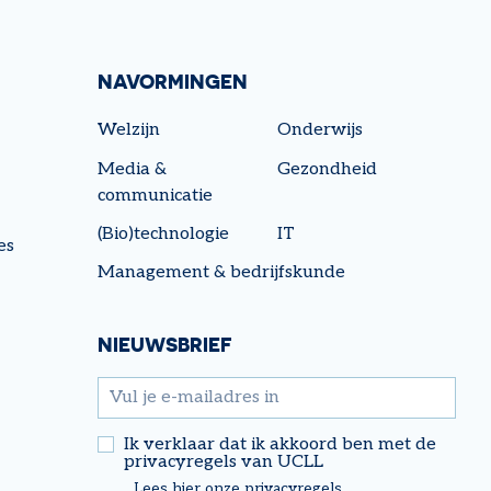
NAVORMINGEN
Welzijn
Onderwijs
Media &
Gezondheid
communicatie
(Bio)technologie
IT
es
Management & bedrijfskunde
NIEUWSBRIEF
email
Ik verklaar dat ik akkoord ben met de
privacyregels van UCLL
Lees hier onze privacyregels