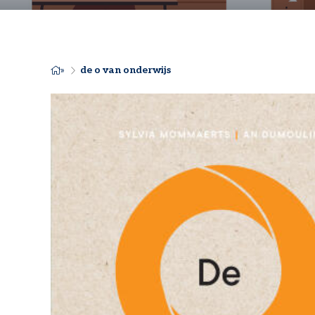
de o van onderwijs
KRUIMELPAD