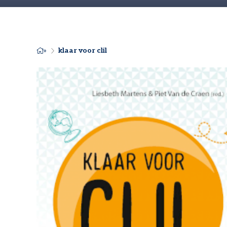
klaar voor clil
KRUIMELPAD