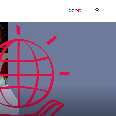
EN
NL