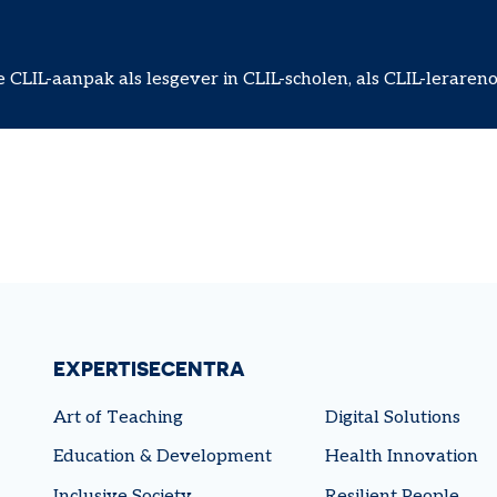
CLIL-aanpak als lesgever in CLIL-scholen, als CLIL-lerareno
EXPERTISECENTRA
Art of Teaching
Digital Solutions
Education & Development
Health Innovation
Inclusive Society
Resilient People