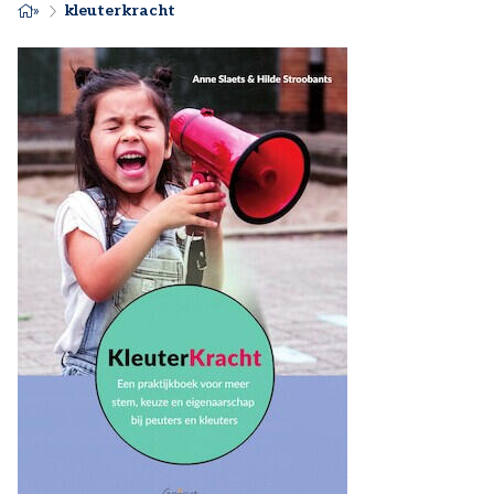
KRUIMELPAD
kleuterkracht