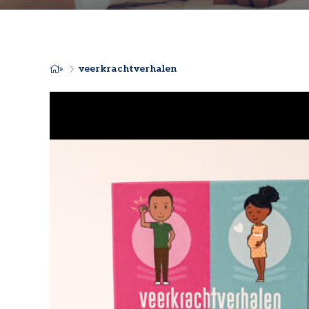
veerkrachtverhalen
KRUIMELPAD