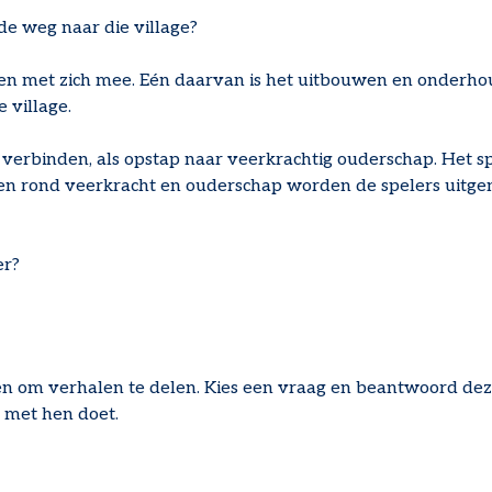
e de weg naar die village?
n met zich mee. Eén daarvan is het uitbouwen en onderhou
 village.
 verbinden, als opstap naar veerkrachtig ouderschap. Het s
ten rond veerkracht en ouderschap worden de spelers uitge
er?
gen om verhalen te delen. Kies een vraag en beantwoord dez
l met hen doet.