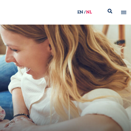
EN
NL