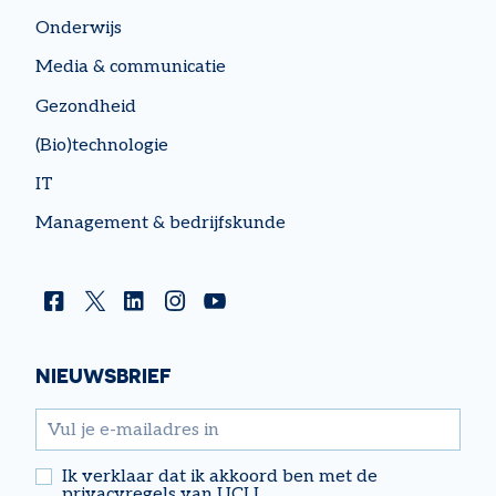
Onderwijs
Media & communicatie
Gezondheid
(Bio)technologie
IT
Management & bedrijfskunde
Facebook
Twitter
Linkedin
Instagram
YouTube
NIEUWSBRIEF
email
Ik verklaar dat ik akkoord ben met de
privacyregels van UCLL