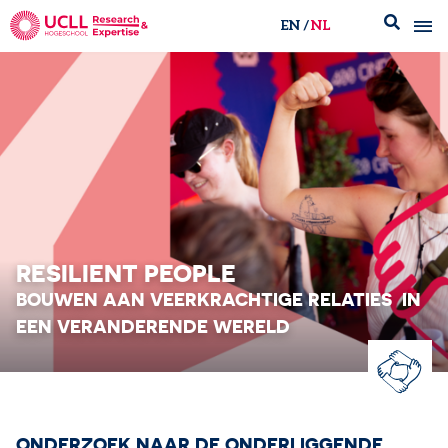
EN
NL
UCLL Research & Expertise
RESILIENT PEOPLE
BOUWEN AAN VEERKRACHTIGE RELATIES ​ IN
EEN VERANDERENDE WERELD
ONDERZOEK NAAR DE ONDERLIGGENDE