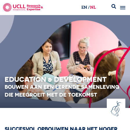
EN
NL
UCLL Research & Expertise
EDUCATION & DEVELOPMENT
BOUWEN AAN EEN LERENDE SAMENLEVING​
DIE MEEGROEIT MET DE TOEKOMST
SUCCESVOL OPBOUWEN NAAR HET HOGER