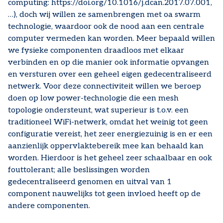
computing: https://doi.org/10.1016/j.dcan.2017.07.001,
…), doch wij willen ze samenbrengen met oa swarm
technologie, waardoor ook de nood aan een centrale
computer vermeden kan worden. Meer bepaald willen
we fysieke componenten draadloos met elkaar
verbinden en op die manier ook informatie opvangen
en versturen over een geheel eigen gedecentraliseerd
netwerk. Voor deze connectiviteit willen we beroep
doen op low power-technologie die een mesh
topologie ondersteunt, wat superieur is t.o.v. een
traditioneel WiFi-netwerk, omdat het weinig tot geen
configuratie vereist, het zeer energiezuinig is en er een
aanzienlijk oppervlaktebereik mee kan behaald kan
worden. Hierdoor is het geheel zeer schaalbaar en ook
fouttolerant; alle beslissingen worden
gedecentraliseerd genomen en uitval van 1
component nauwelijks tot geen invloed heeft op de
andere componenten.