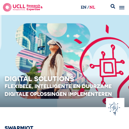
EN
NL
UCLL Research & Expertise
DIGITAL SOLUTIONS
FLEXIBELE, INTELLIGENTE EN DUURZAME​
DIGITALE OPLOSSINGEN IMPLEMENTEREN
SWARMIOT