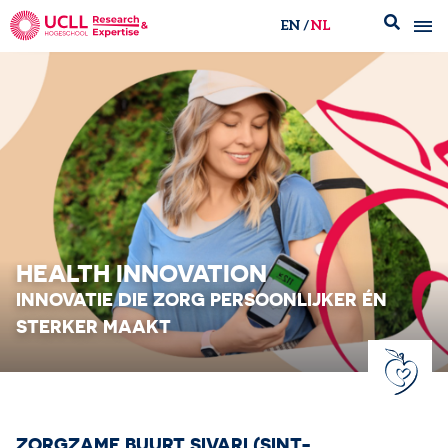
EN
NL
UCLL Research & Expertise
HEALTH INNOVATION
INNOVATIE DIE ZORG PERSOONLIJKER​ ÉN
STERKER MAAKT
ZORGZAME BUURT SIVARI (SINT-