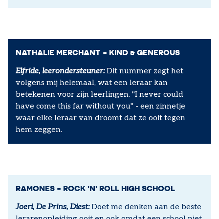
NATHALIE MERCHANT - KIND & GENEROUS
Elfride, leerondersteuner:
Dit nummer zegt het
volgens mij helemaal, wat een leraar kan
betekenen voor zijn leerlingen. "I never could
have come this far without you" - een zinnetje
waar elke leraar van droomt dat ze ooit tegen
hem zeggen.
RAMONES - ROCK 'N' ROLL HIGH SCHOOL
Joeri, De Prins, Diest:
Doet me denken aan de beste
lerarenopleiding ooit en ook omdat een school niet