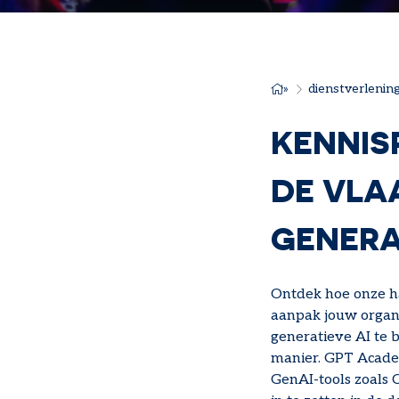
dienstverlenin
KRUIME
KENNIS
DE VLA
GENERA
Ontdek hoe onze 
aanpak jouw organ
generatieve AI te
manier. GPT Acad
GenAI-tools zoals 