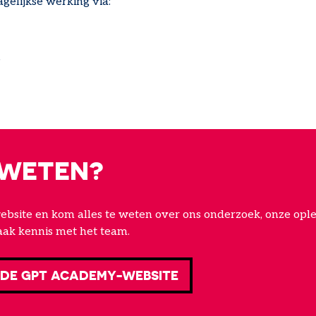
agelijkse werking via:
s
 WETEN?
bsite en kom alles te weten over ons onderzoek, onze ople
ak kennis met het team.
DE GPT ACADEMY-WEBSITE