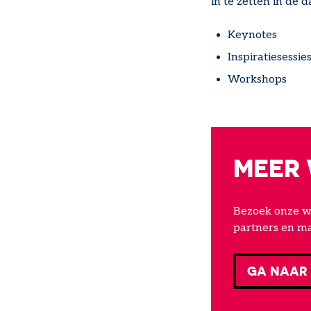
in te zetten in de d
Keynotes
Inspiratiesessie
Workshops
MEER
Bezoek onze we
partners en ma
GA NAAR 