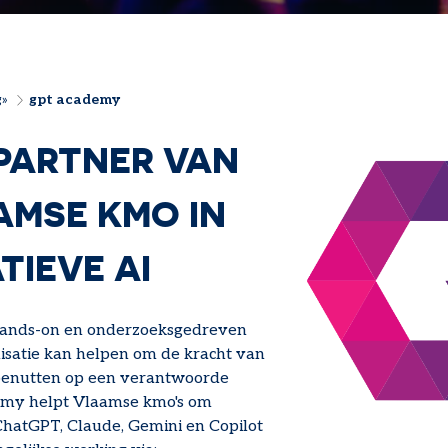
g
gpt academy
LPAD
PARTNER VAN
AMSE KMO IN
TIEVE AI
hands-on en onderzoeksgedreven
isatie kan helpen om de kracht van
 benutten op een verantwoorde
emy helpt Vlaamse kmo's om
ChatGPT, Claude, Gemini en Copilot