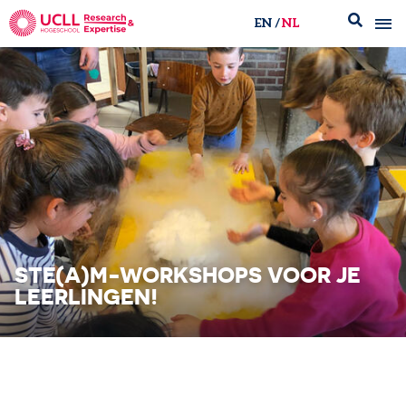
EN
NL
UCLL Research & Expertise
STE(A)M-WORKSHOPS VOOR JE
LEERLINGEN!