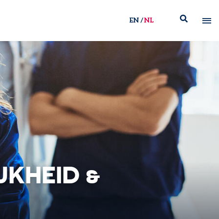
EN
NL
JKHEID &