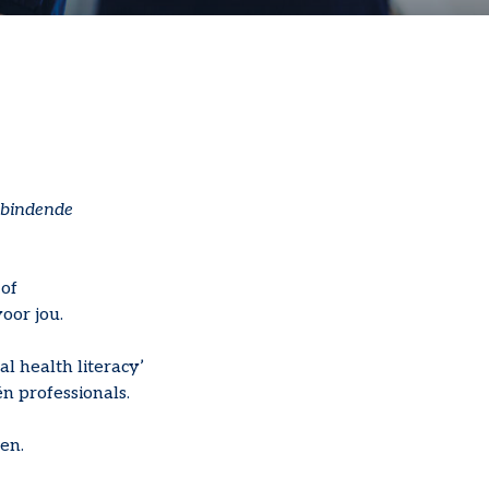
erbindende
 of
oor jou.
l health literacy’
n professionals.
en.