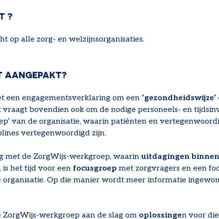
T ?
ht op alle zorg- en welzijnsorganisaties.
T AANGEPAKT?
met een engagementsverklaring om een
‘gezondheidswijze’ 
t vraagt bovendien ook om de nodige personeels- en tijdsinv
p’ van de organisatie, waarin patiënten en vertegenwoord
plines vertegenwoordigd zijn.
eg met de ZorgWijs-werkgroep, waarin
uitdagingen binnen
is het tijd voor een
focusgroep
met zorgvragers en een fo
de organisatie. Op die manier wordt meer informatie ingewo
e ZorgWijs-werkgroep aan de slag om
oplossinge
n voor die