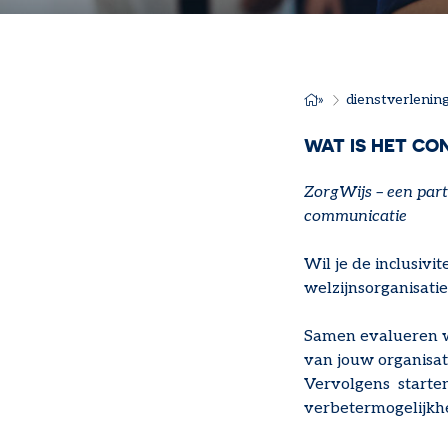
dienstverlenin
KRUIME
WAT IS HET CO
ZorgWijs – een part
communicatie
Wil je de inclusivi
welzijnsorganisatie
Samen evalueren we
van jouw organisat
Vervolgens starten
verbetermogelijkh