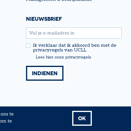
NIEUWSBRIEF
email
Ik verklaar dat ik akkoord ben met de
privacyregels van UCLL
Lees hier onze privacyregels
ons te
OK
 om te
 Research & Expertise - 2026