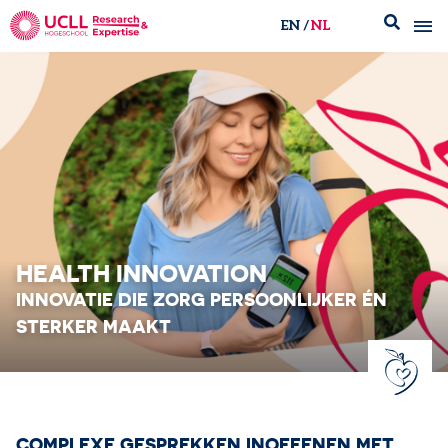
EN
NL
UCLL Research & Expertise
HEALTH INNOVATION
INNOVATIE DIE ZORG PERSOONLIJKER​ ÉN
STERKER MAAKT
COMPLEXE GESPREKKEN INOEFENEN MET