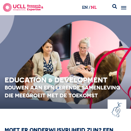
EN
NL
UCLL Research & Expertise
EDUCATION & DEVELOPMENT
BOUWEN AAN EEN LERENDE SAMENLEVING​
DIE MEEGROEIT MET DE TOEKOMST
MOET ER ONDERWIJSVRIJHEID ZIJN? EEN