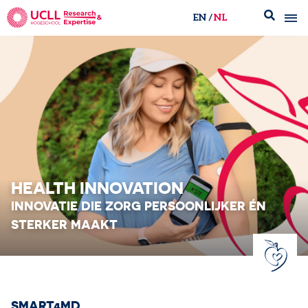
EN
NL
UCLL Research & Expertise
HEALTH INNOVATION
INNOVATIE DIE ZORG PERSOONLIJKER​ ÉN
STERKER MAAKT
SMART4MD