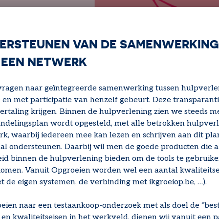
DERSTEUNEN VAN DE SAMENWERKING
N EEN NETWERK
vragen naar geïntegreerde samenwerking tussen hulpverlen
ie en met participatie van henzelf gebeurt. Deze transpara
vertaling krijgen. Binnen de hulpverlening zien we steeds m
ndelingsplan wordt opgesteld, met alle betrokken hulpver
k, waarbij iedereen mee kan lezen en schrijven aan dit pla
taal ondersteunen. Daarbij wil men de goede producten die 
heid binnen de hulpverlening bieden om de tools te gebruik
komen. Vanuit Opgroeien worden wel een aantal kwaliteitse
t de eigen systemen, de verbinding met ikgroeiop.be, …).
ien naar een testaankoop-onderzoek met als doel de “beste
en kwaliteitseisen in het werkveld, dienen wij vanuit een p