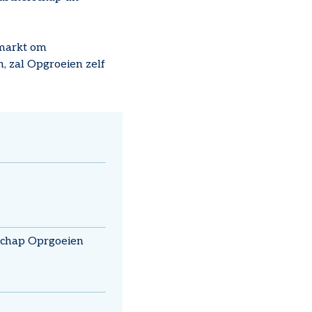
 markt om
, zal Opgroeien zelf
schap Oprgoeien