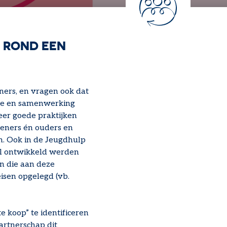
 ROND EEN
ers, en vragen ook dat
ntie en samenwerking
eer goede praktijken
leners én ouders en
n. Ook in de Jeugdhulp
al ontwikkeld werden
en die aan deze
isen opgelegd (vb.
 koop” te identificeren
artnerschap dit