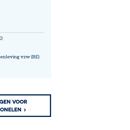
E)
enleving vzw (BE)
NGEN VOOR
IONELEN