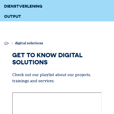
DIENSTVERLENING
OUTPUT
KRUIMELPAD
digital solutions
GET TO KNOW DIGITAL
SOLUTIONS
Check out our playlist about our projects,
trainings and services.