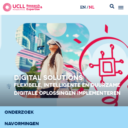
EN
NL
UCLL Research & Expertise
DIGITAL SOLUTIONS
FLEXIBELE, INTELLIGENTE EN DUURZAME​
DIGITALE OPLOSSINGEN IMPLEMENTEREN
ONDERZOEK
NAVORMINGEN