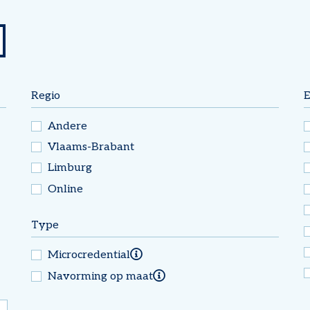
Regio
E
Andere
Vlaams-Brabant
Limburg
Online
Type
Microcredential
Meer info over
Microcredential
Navorming op maat
Meer info
over
Navorming