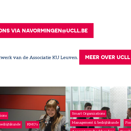
ONS VIA NAVORMINGEN@UCLL.BE
MEER OVER UCLL
twerk van de Associatie KU Leuven.
Smart Organizations
ions
Management & bedrijfskunde
Fisc
edrijfskunde
KMO's