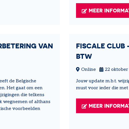
MEER INFORMA
ERBETERING VAN
FISCALE CLUB
BTW
Online
22 oktober
eeft de Belgische
Jouw update m.b.t. wijz
en. Het gaat om een
must voor ieder die me
zigingen die telkens
ijk wegnemen of althans
MEER INFORMA
tische voorbeelden