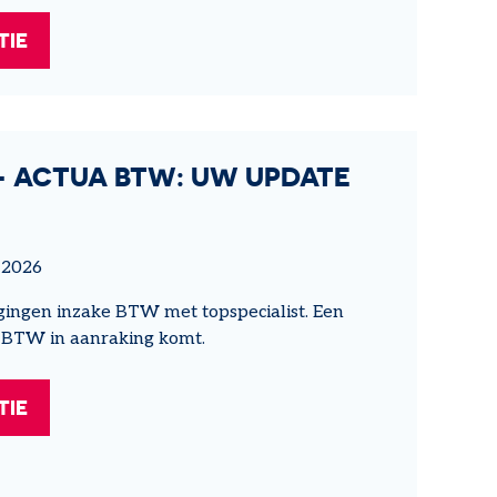
TIE
 - ACTUA BTW: UW UPDATE
 2026
igingen inzake BTW met topspecialist. Een
t BTW in aanraking komt.
TIE