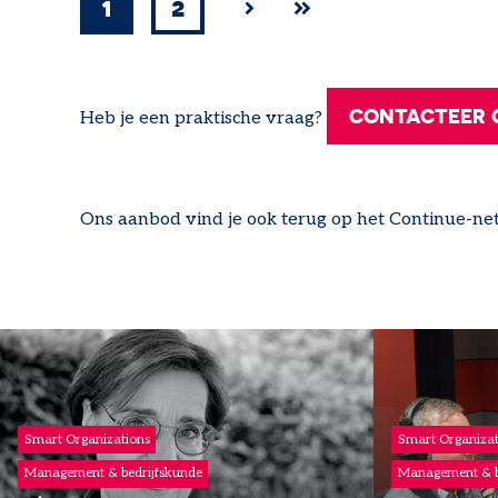
1
2
Huidige
Pagina
Volgende
››
Laatste
Last
pagina
pagina
pagina
»
CONTACTEER 
Heb je een praktische vraag?
Ons aanbod vind je ook terug op het Continue-ne
Smart Organizations
Smart Organizat
Management & bedrijfskunde
Management & b